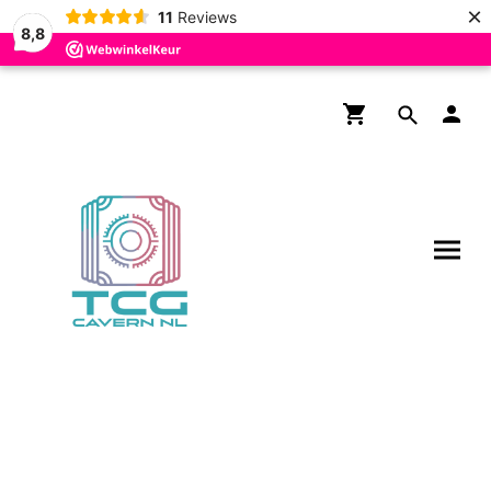
×
11
Reviews
8,8
Gratis verzending boven de
€200,- voor NL en BE!