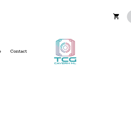
p
Contact
 verzending boven de €200,- voor NL