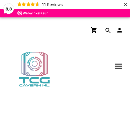
×
11
Reviews
8,8
Gratis verzending boven de
€200,- voor NL en BE!