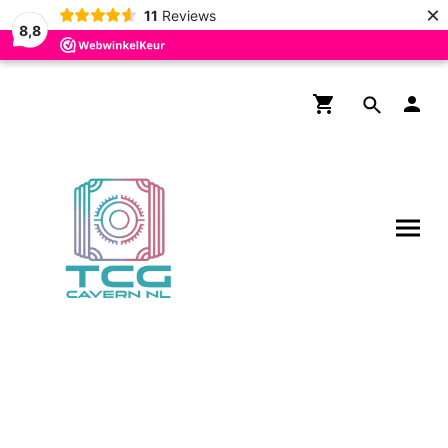
×
11
Reviews
8,8
Gratis verzending boven de
€200,- voor NL en BE!