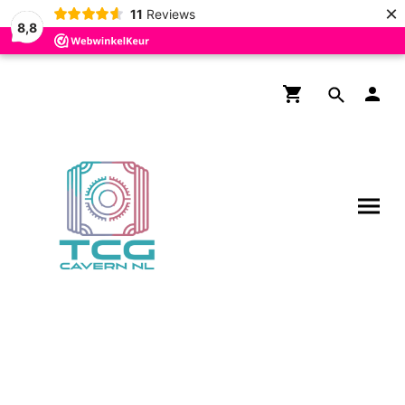
×
11
Reviews
8,8
Gratis verzending boven de
€200,- voor NL en BE!