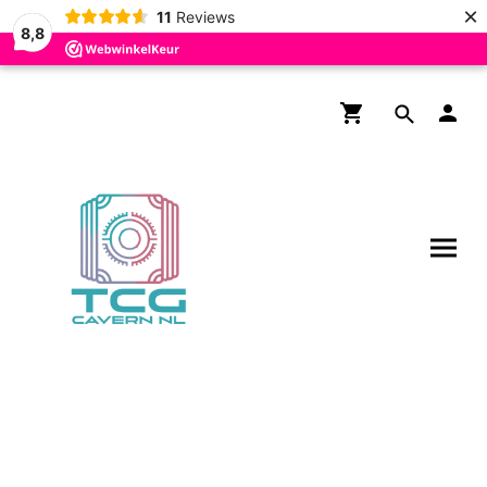
×
11
Reviews
8,8
Gratis verzending boven de
€200,- voor NL en BE!