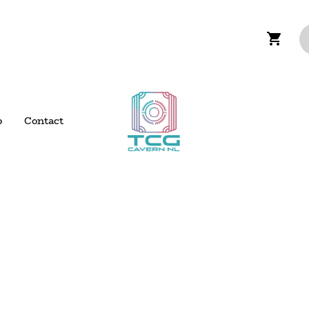
p
Contact
 verzending boven de €200,- voor NL