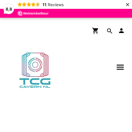
×
11
Reviews
8,8
Gratis verzending boven de
€200,- voor NL en BE!