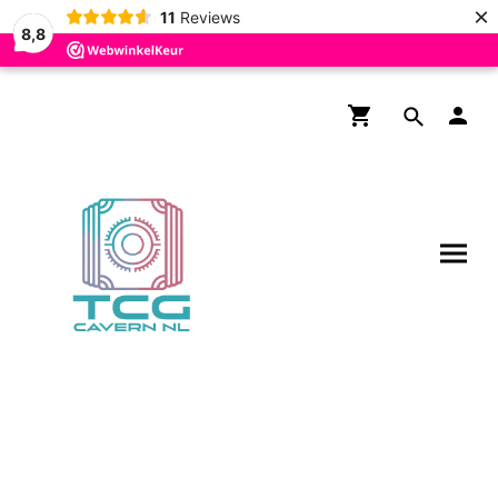
×
11
Reviews
8,8
Gratis verzending boven de
€200,- voor NL en BE!