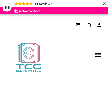
×
11
Reviews
8,8
Gratis verzending boven de
€200,- voor NL en BE!