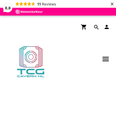
×
11
Reviews
8,8
Gratis verzending boven de
€200,- voor NL en BE!