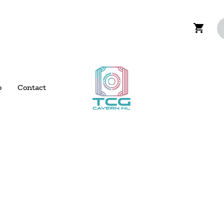
p
Contact
 verzending boven de €200,- voor NL