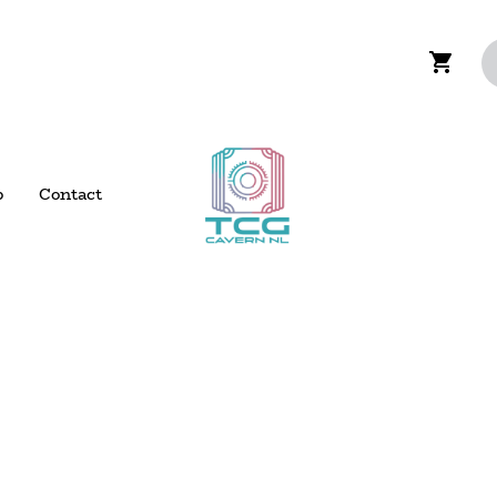
p
Contact
 verzending boven de €200,- voor NL