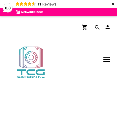
×
11
Reviews
8,8
Gratis verzending boven de
€200,- voor NL en BE!