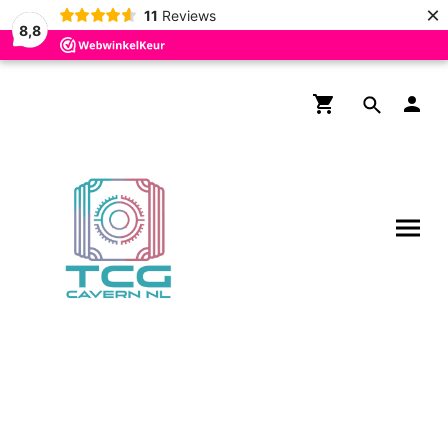
×
11
Reviews
8,8
Gratis verzending boven de
€200,- voor NL en BE!