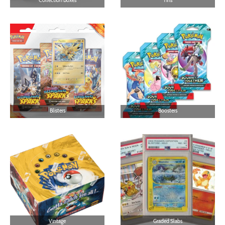
Collection Boxes
Tins
Blisters
Boosters
Vintage
Graded Slabs