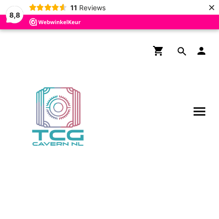
×
11
Reviews
8,8
Welkom bij TCG Cavern NL
Wij streven ernaar om de leukste online TCG winkel voor
jong en oud te zijn in de regio Tilburg! Wij proberen ons te